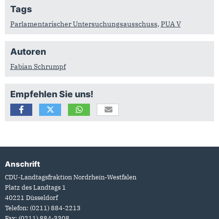
Tags
Parlamentarischer Untersuchungsausschuss
,
PUA V
Autoren
Fabian Schrumpf
Empfehlen Sie uns!
Anschrift
Fußbereich
CDU-Landtagsfraktion Nordrhein-Westfalen
Platz des Landtags 1
40221
Düsseldorf
Telefon:
(0211) 884-2213
Fax:
(0211) 884-3308