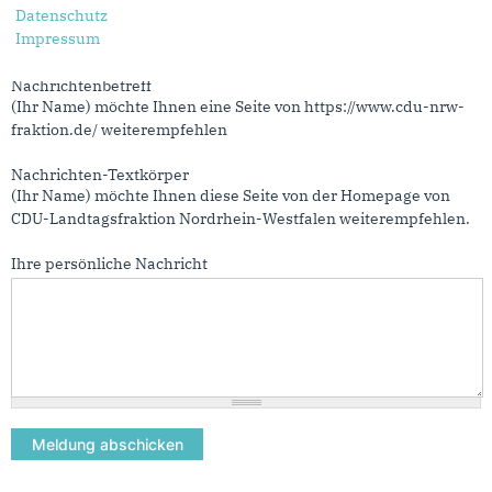
Datenschutz
Vertrauen in den Islamunterricht in NRW. Wie soll mit dem
Impressum
Islamunterricht zukünftig umgegangen werden?“
Nachrichtenbetreff
(Ihr Name) möchte Ihnen eine Seite von https://www.cdu-nrw-
fraktion.de/ weiterempfehlen
Nachrichten-Textkörper
(Ihr Name) möchte Ihnen diese Seite von der Homepage von
CDU-Landtagsfraktion Nordrhein-Westfalen weiterempfehlen.
Ihre persönliche Nachricht