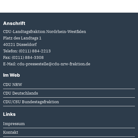
Anschrift
Fußbereich
CDU-Landtagsfraktion Nordrhein-Westfalen
Platz des Landtags 1
40221
Düsseldorf
Telefon:
(0211) 884-2213
Fax:
(0211) 884-3308
E-Mail:
cdu-pressestelle@cdu-nrw-fraktion.de
Im Web
CDU NRW
CDU Deutschlands
CDU/CSU Bundestagsfraktion
Links
Impressum
Kontakt