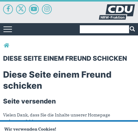
Suchformular
Suche
Toggle navigation
Sie sind hier
DIESE SEITE EINEM FREUND SCHICKEN
Diese Seite einem Freund
schicken
Seite versenden
Vielen Dank, dass Sie die Inhalte unserer Homepage
weiterempfehlen.
Wir verwenden Cookies!
Anmerkung: Ihre E-Mail-Adresse wird benötigt um die