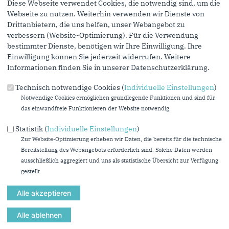
Personen, denen Sie die Seite weiterempfehlen, zu informieren,
Diese Webseite verwendet Cookies, die notwendig sind, um die
von wem die Empfehlung kommt, und dass es kein Spam ist.
Webseite zu nutzen. Weiterhin verwenden wir Dienste von
Drittanbietern, die uns helfen, unser Webangebot zu
Das mit * gekennzeichnete Feld ist ein Pflichtfeld.
verbessern (Website-Optimierung). Für die Verwendung
bestimmter Dienste, benötigen wir Ihre Einwilligung. Ihre
Eigene E-Mail-Adresse
*
Einwilligung können Sie jederzeit widerrufen. Weitere
Informationen finden Sie in unserer Datenschutzerklärung.
Eigener Name
*
Technisch notwendige Cookies (
Individuelle Einstellungen
)
Notwendige Cookies ermöglichen grundlegende Funktionen und sind für
das einwandfreie Funktionieren der Website notwendig.
Senden an
*
Statistik (
Individuelle Einstellungen
)
Zur Website-Optimierung erheben wir Daten, die bereits für die technische
Bereitstellung des Webangebots erforderlich sind. Solche Daten werden
ausschließlich aggregiert und uns als statistische Übersicht zur Verfügung
gestellt.
Sie können mehrere Empfänger mit Komma getrennt eingeben.
Sie leiten den folgenden Inhalt weiter
Annika Fohn zu TOP 2 „Gefälschte Lehrerlaubnisse erschüttern