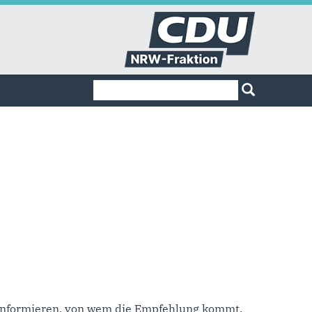
Suchformular
Suche
u informieren, von wem die Empfehlung kommt,