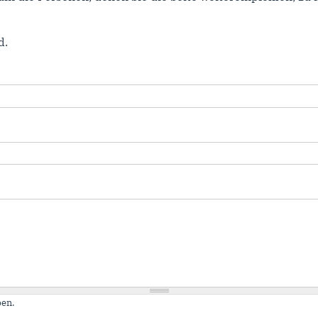
d.
en.