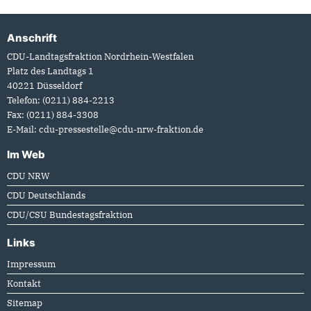
Anschrift
Fußbereich
CDU-Landtagsfraktion Nordrhein-Westfalen
Platz des Landtags 1
40221
Düsseldorf
Telefon:
(0211) 884-2213
Fax:
(0211) 884-3308
E-Mail:
cdu-pressestelle@cdu-nrw-fraktion.de
Im Web
CDU NRW
CDU Deutschlands
CDU/CSU Bundestagsfraktion
Links
Impressum
Kontakt
Sitemap