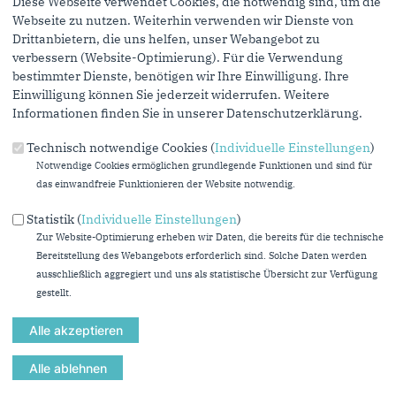
Diese Webseite verwendet Cookies, die notwendig sind, um die
Personen, denen Sie die Seite weiterempfehlen, zu informieren,
Webseite zu nutzen. Weiterhin verwenden wir Dienste von
von wem die Empfehlung kommt, und dass es kein Spam ist.
Drittanbietern, die uns helfen, unser Webangebot zu
Das mit * gekennzeichnete Feld ist ein Pflichtfeld.
verbessern (Website-Optimierung). Für die Verwendung
bestimmter Dienste, benötigen wir Ihre Einwilligung. Ihre
Eigene E-Mail-Adresse
*
Einwilligung können Sie jederzeit widerrufen. Weitere
Informationen finden Sie in unserer Datenschutzerklärung.
Technisch notwendige Cookies (
Individuelle Einstellungen
)
Eigener Name
*
Notwendige Cookies ermöglichen grundlegende Funktionen und sind für
das einwandfreie Funktionieren der Website notwendig.
Senden an
*
Statistik (
Individuelle Einstellungen
)
Zur Website-Optimierung erheben wir Daten, die bereits für die technische
Bereitstellung des Webangebots erforderlich sind. Solche Daten werden
ausschließlich aggregiert und uns als statistische Übersicht zur Verfügung
gestellt.
Sie können mehrere Empfänger mit Komma getrennt eingeben.
Sie leiten den folgenden Inhalt weiter
Erstes Salzbergbauunternehmen tritt Schlichtungsstelle