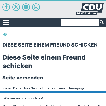
Suchformular
Suche
Toggle navigation
Sie sind hier
DIESE SEITE EINEM FREUND SCHICKEN
Diese Seite einem Freund
schicken
Seite versenden
Vielen Dank, dass Sie die Inhalte unserer Homepage
weiterempfehlen.
Wir verwenden Cookies!
Anmerkung: Ihre E-Mail-Adresse wird benötigt um die