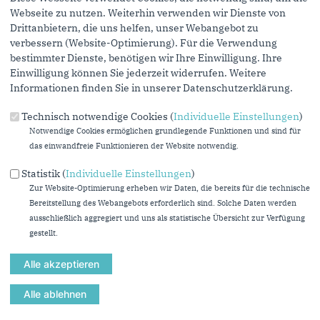
Personen, denen Sie die Seite weiterempfehlen, zu informieren,
Webseite zu nutzen. Weiterhin verwenden wir Dienste von
von wem die Empfehlung kommt, und dass es kein Spam ist.
Drittanbietern, die uns helfen, unser Webangebot zu
Das mit * gekennzeichnete Feld ist ein Pflichtfeld.
verbessern (Website-Optimierung). Für die Verwendung
bestimmter Dienste, benötigen wir Ihre Einwilligung. Ihre
Eigene E-Mail-Adresse
*
Einwilligung können Sie jederzeit widerrufen. Weitere
Informationen finden Sie in unserer Datenschutzerklärung.
Technisch notwendige Cookies (
Individuelle Einstellungen
)
Eigener Name
*
Notwendige Cookies ermöglichen grundlegende Funktionen und sind für
das einwandfreie Funktionieren der Website notwendig.
Senden an
*
Statistik (
Individuelle Einstellungen
)
Zur Website-Optimierung erheben wir Daten, die bereits für die technische
Bereitstellung des Webangebots erforderlich sind. Solche Daten werden
ausschließlich aggregiert und uns als statistische Übersicht zur Verfügung
gestellt.
Sie können mehrere Empfänger mit Komma getrennt eingeben.
Sie leiten den folgenden Inhalt weiter
Strukturelle Schwächen bei der Organspende beheben