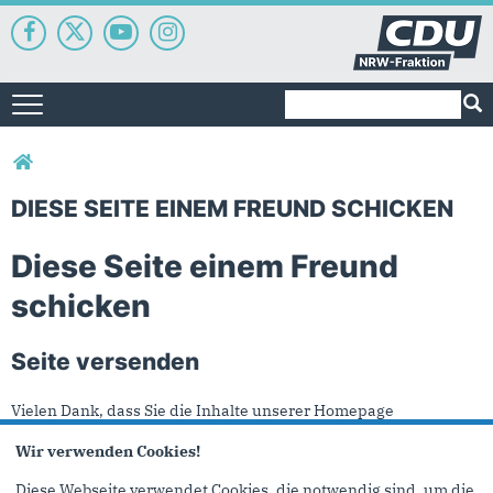
Suchformular
Suche
Toggle navigation
Sie sind hier
DIESE SEITE EINEM FREUND SCHICKEN
Diese Seite einem Freund
schicken
Seite versenden
Vielen Dank, dass Sie die Inhalte unserer Homepage
weiterempfehlen.
Wir verwenden Cookies!
Anmerkung: Ihre E-Mail-Adresse wird benötigt um die
Diese Webseite verwendet Cookies, die notwendig sind, um die