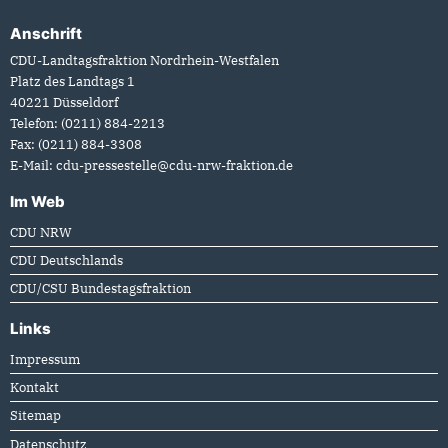
Anschrift
Fußbereich
CDU-Landtagsfraktion Nordrhein-Westfalen
Platz des Landtags 1
40221
Düsseldorf
Telefon:
(0211) 884-2213
Fax:
(0211) 884-3308
E-Mail:
cdu-pressestelle@cdu-nrw-fraktion.de
Im Web
CDU NRW
CDU Deutschlands
CDU/CSU Bundestagsfraktion
Links
Impressum
Kontakt
Sitemap
Datenschutz