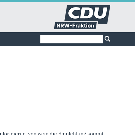
Suchformular
Suche
u informieren, von wem die Empfehlung kommt,