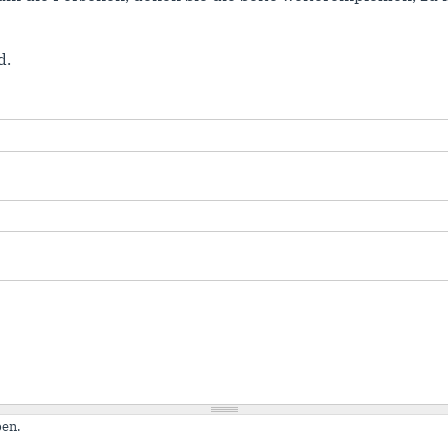
d.
en.