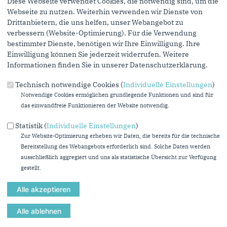
Diese Webseite verwendet Cookies, die notwendig sind, um die
Personen, denen Sie die Seite weiterempfehlen, zu informieren,
Webseite zu nutzen. Weiterhin verwenden wir Dienste von
von wem die Empfehlung kommt, und dass es kein Spam ist.
Drittanbietern, die uns helfen, unser Webangebot zu
Das mit * gekennzeichnete Feld ist ein Pflichtfeld.
verbessern (Website-Optimierung). Für die Verwendung
bestimmter Dienste, benötigen wir Ihre Einwilligung. Ihre
Eigene E-Mail-Adresse
*
Einwilligung können Sie jederzeit widerrufen. Weitere
Informationen finden Sie in unserer Datenschutzerklärung.
Technisch notwendige Cookies (
Individuelle Einstellungen
)
Eigener Name
*
Notwendige Cookies ermöglichen grundlegende Funktionen und sind für
das einwandfreie Funktionieren der Website notwendig.
Senden an
*
Statistik (
Individuelle Einstellungen
)
Zur Website-Optimierung erheben wir Daten, die bereits für die technische
Bereitstellung des Webangebots erforderlich sind. Solche Daten werden
ausschließlich aggregiert und uns als statistische Übersicht zur Verfügung
gestellt.
Sie können mehrere Empfänger mit Komma getrennt eingeben.
Sie leiten den folgenden Inhalt weiter
artikel/wir-gehen-gegen-menschenunwuerdige-