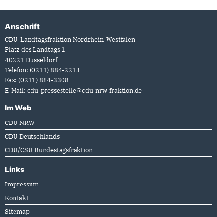
Anschrift
Fußbereich
CDU-Landtagsfraktion Nordrhein-Westfalen
Platz des Landtags 1
40221
Düsseldorf
Telefon:
(0211) 884-2213
Fax:
(0211) 884-3308
E-Mail:
cdu-pressestelle@cdu-nrw-fraktion.de
Im Web
CDU NRW
CDU Deutschlands
CDU/CSU Bundestagsfraktion
Links
Impressum
Kontakt
Sitemap