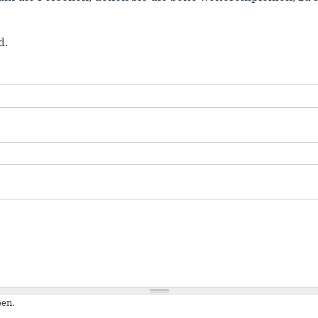
d.
en.