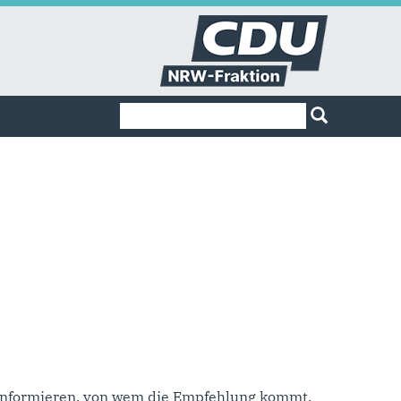
Suchformular
Suche
u informieren, von wem die Empfehlung kommt,