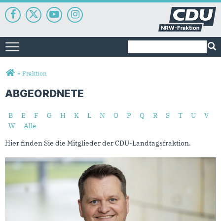
Suchformular
Suche
Toggle navigation
Sie sind hier
»
Fraktion
ABGEORDNETE
B
E
F
G
H
K
L
N
O
P
Q
R
S
T
U
V
W
Alle
Hier finden Sie die Mitglieder der CDU-Landtagsfraktion.