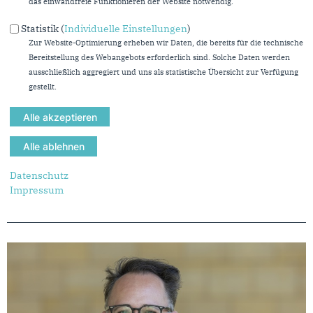
das einwandfreie Funktionieren der Website notwendig.
Statistik (
Individuelle Einstellungen
)
Zur Website-Optimierung erheben wir Daten, die bereits für die technische
Bereitstellung des Webangebots erforderlich sind. Solche Daten werden
ausschließlich aggregiert und uns als statistische Übersicht zur Verfügung
gestellt.
Datenschutz
MITGLIED DES LANDTAGS
Impressum
Dr. Anette Bunse