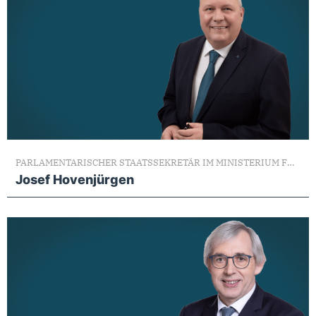
PARLAMENTARISCHER STAATSSEKRETÄR IM MINISTERIUM FÜR HEIMAT, KOMMUNALES, BAU UND DIGITALISIERUNG D
Josef Hovenjürgen