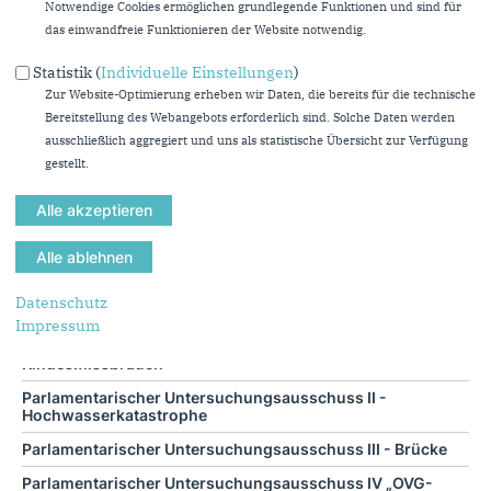
Energie (AWIKE)
Notwendige Cookies ermöglichen grundlegende Funktionen und sind für
das einwandfreie Funktionieren der Website notwendig.
A 18/1 Unterausschuss Bergbausicherheit
Statistik (
Individuelle Einstellungen
)
A19 Integrationsausschuss
Zur Website-Optimierung erheben wir Daten, die bereits für die technische
A 20 Bauen, Wohnen und Digitalisierung
Bereitstellung des Webangebots erforderlich sind. Solche Daten werden
Enquetekommission I - "Chancengleichheit in der Bildung"
ausschließlich aggregiert und uns als statistische Übersicht zur Verfügung
gestellt.
Enquetekommission II - "Krisen- und Notfallmanagement" -
durch die Lehren der Vergangenheit die Zukunft sicher
gestalten
Enquetekommission III - Wasser in Zeiten der Klimakrise
(EK Wasser)
Enquetekommission „Künstliche Intelligenz – Für einen
Datenschutz
smarten Staat in der digitalisierten Gesellschaft“
Impressum
Parlamentarischer Untersuchungsausschuss I -
Kindesmissbrauch
Parlamentarischer Untersuchungsausschuss II -
Hochwasserkatastrophe
Parlamentarischer Untersuchungsausschuss III - Brücke
Parlamentarischer Untersuchungsausschuss IV „OVG-