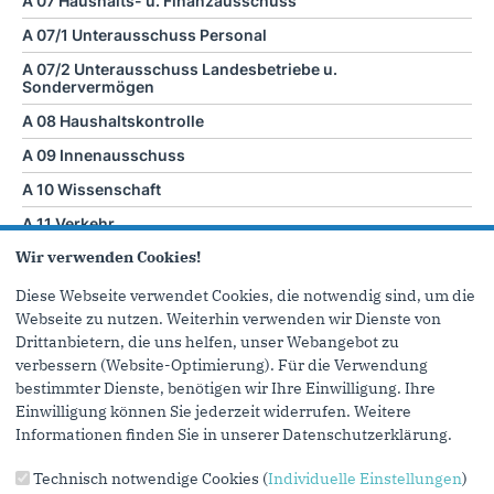
A 07 Haushalts- u. Finanzausschuss
A 07/1 Unterausschuss Personal
A 07/2 Unterausschuss Landesbetriebe u.
Sondervermögen
A 08 Haushaltskontrolle
A 09 Innenausschuss
A 10 Wissenschaft
A 11 Verkehr
Wir verwenden Cookies!
A 12 Kultur u. Medien
A 13 Petitionen
Diese Webseite verwendet Cookies, die notwendig sind, um die
Webseite zu nutzen. Weiterhin verwenden wir Dienste von
A 14 Rechtsausschuss
Drittanbietern, die uns helfen, unser Webangebot zu
A 15 Schule u. Bildung
verbessern (Website-Optimierung). Für die Verwendung
bestimmter Dienste, benötigen wir Ihre Einwilligung. Ihre
A16 Sport
Einwilligung können Sie jederzeit widerrufen. Weitere
A 17 Umwelt, Natur- und Verbraucherschutz,
Informationen finden Sie in unserer Datenschutzerklärung.
Landwirtschaft, Forsten und ländliche Räume
Technisch notwendige Cookies (
Individuelle Einstellungen
)
A 18 Ausschuss für Wirtschaft, Industrie, Klimaschutz und