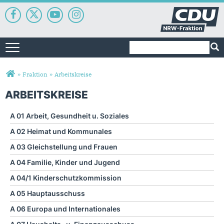
Suchformular
Suche
Toggle navigation
Sie sind hier
»
Fraktion
»
Arbeitskreise
ARBEITSKREISE
A 01 Arbeit, Gesundheit u. Soziales
A 02 Heimat und Kommunales
A 03 Gleichstellung und Frauen
A 04 Familie, Kinder und Jugend
A 04/1 Kinderschutzkommission
A 05 Hauptausschuss
A 06 Europa und Internationales