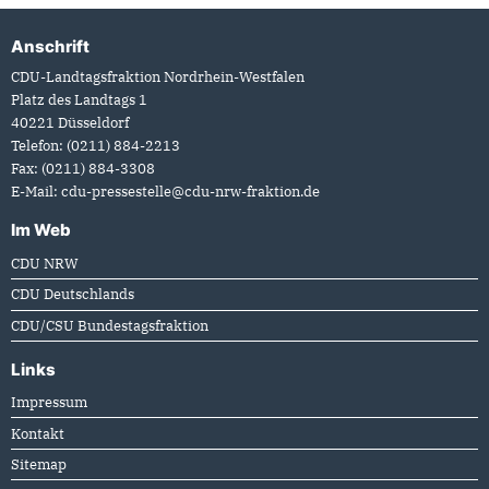
Anschrift
Fußbereich
CDU-Landtagsfraktion Nordrhein-Westfalen
Platz des Landtags 1
40221
Düsseldorf
Telefon:
(0211) 884-2213
Fax:
(0211) 884-3308
E-Mail:
cdu-pressestelle@cdu-nrw-fraktion.de
Im Web
CDU NRW
CDU Deutschlands
CDU/CSU Bundestagsfraktion
Links
Impressum
Kontakt
Sitemap