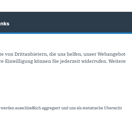
inks
mpressum
ontakt
itemap
e von Drittanbietern, die uns helfen, unser Webangebot
e Einwilligung können Sie jederzeit widerrufen. Weitere
atenschutz
nser RSS-Feed
werden ausschließlich aggregiert und uns als statistische Übersicht