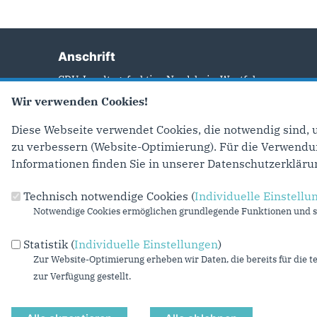
Anschrift
Fußbereich
CDU-Landtagsfraktion Nordrhein-Westfalen
Platz des Landtags 1
Wir verwenden Cookies!
40221
Düsseldorf
Diese Webseite verwendet Cookies, die notwendig sind, 
Telefon:
(0211) 884-2213
zu verbessern (Website-Optimierung). Für die Verwendung
Fax:
(0211) 884-3308
Informationen finden Sie in unserer Datenschutzerkläru
E-Mail:
cdu-pressestelle@cdu-nrw-fraktion.de
Technisch notwendige Cookies (
Individuelle Einstellu
Notwendige Cookies ermöglichen grundlegende Funktionen und si
©2026 CDU-Landtagsfraktion Nordrhein-Westfalen
Statistik (
Individuelle Einstellungen
)
Zur Website-Optimierung erheben wir Daten, die bereits für die t
zur Verfügung gestellt.