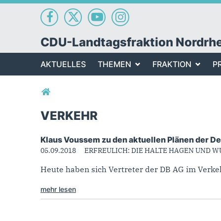
CDU-Landtagsfraktion Nordrh
AKTUELLES
THEMEN
FRAKTION
P
Sie sind hier
VERKEHR
Klaus Voussem zu den aktuellen Plänen der De
Verkehr
05.09.2018
ERFREULICH: DIE HALTE HAGEN UND W
Heute haben sich Vertreter der DB AG im Verkeh
mehr lesen
Seiten