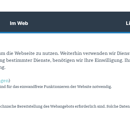
Im Web
L
CDU NRW
I
CDU Deutschlands
K
CDU/CSU Bundestagsfraktion
S
um die Webseite zu nutzen. Weiterhin verwenden wir Dienst
 bestimmter Dienste, benötigen wir Ihre Einwilligung. Ihr
D
ng.
U
ngen
)
nd für das einwandfreie Funktionieren der Website notwendig.
echnische Bereitstellung des Webangebots erforderlich sind. Solche Daten 