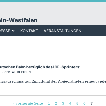
ein-Westfalen
RESSE
KONTAKT
VERANSTALTUNGEN
utschen Bahn bezüglich des ICE-Sprinters:
UPPERTAL BLEIBEN
rsausschuss auf Einladung der Abgeordneten erneut vielen
‹ vorherige Seite
1
2
3
4
5
6
7