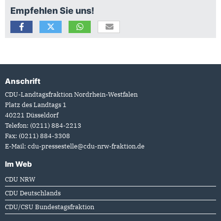
Empfehlen Sie uns!
Anschrift
Fußbereich
CDU-Landtagsfraktion Nordrhein-Westfalen
Platz des Landtags 1
40221
Düsseldorf
Telefon:
(0211) 884-2213
Fax:
(0211) 884-3308
E-Mail:
cdu-pressestelle@cdu-nrw-fraktion.de
Im Web
CDU NRW
CDU Deutschlands
CDU/CSU Bundestagsfraktion