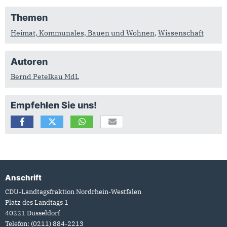
Themen
Heimat, Kommunales, Bauen und Wohnen
,
Wissenschaft
Autoren
Bernd Petelkau MdL
Empfehlen Sie uns!
Anschrift
Fußbereich
CDU-Landtagsfraktion Nordrhein-Westfalen
Platz des Landtags 1
40221
Düsseldorf
Telefon:
(0211) 884-2213