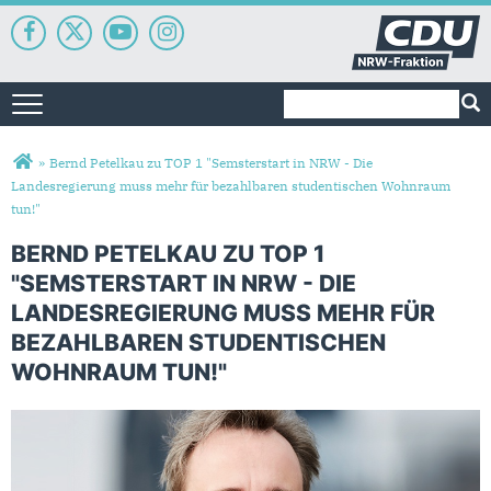
Suchformular
Suche
Toggle navigation
Sie sind hier
»
Bernd Petelkau zu TOP 1 "Semsterstart in NRW - Die
Landesregierung muss mehr für bezahlbaren studentischen Wohnraum
tun!"
BERND PETELKAU ZU TOP 1
"SEMSTERSTART IN NRW - DIE
LANDESREGIERUNG MUSS MEHR FÜR
BEZAHLBAREN STUDENTISCHEN
WOHNRAUM TUN!"