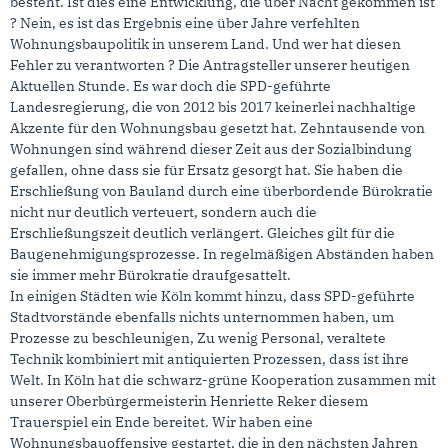
besteht. Ist dies eine Entwicklung, die über Nacht gekommen ist
? Nein, es ist das Ergebnis eine über Jahre verfehlten
Wohnungsbaupolitik in unserem Land. Und wer hat diesen
Fehler zu verantworten ? Die Antragsteller unserer heutigen
Aktuellen Stunde. Es war doch die SPD-geführte
Landesregierung, die von 2012 bis 2017 keinerlei nachhaltige
Akzente für den Wohnungsbau gesetzt hat. Zehntausende von
Wohnungen sind während dieser Zeit aus der Sozialbindung
gefallen, ohne dass sie für Ersatz gesorgt hat. Sie haben die
Erschließung von Bauland durch eine überbordende Bürokratie
nicht nur deutlich verteuert, sondern auch die
Erschließungszeit deutlich verlängert. Gleiches gilt für die
Baugenehmigungsprozesse. In regelmäßigen Abständen haben
sie immer mehr Bürokratie draufgesattelt.
In einigen Städten wie Köln kommt hinzu, dass SPD-geführte
Stadtvorstände ebenfalls nichts unternommen haben, um
Prozesse zu beschleunigen, Zu wenig Personal, veraltete
Technik kombiniert mit antiquierten Prozessen, dass ist ihre
Welt. In Köln hat die schwarz-grüne Kooperation zusammen mit
unserer Oberbürgermeisterin Henriette Reker diesem
Trauerspiel ein Ende bereitet. Wir haben eine
Wohnungsbauoffensive gestartet, die in den nächsten Jahren