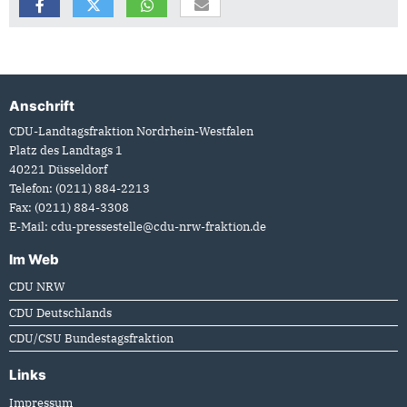
Anschrift
Fußbereich
CDU-Landtagsfraktion Nordrhein-Westfalen
Platz des Landtags 1
40221
Düsseldorf
Telefon:
(0211) 884-2213
Fax:
(0211) 884-3308
E-Mail:
cdu-pressestelle@cdu-nrw-fraktion.de
Im Web
CDU NRW
CDU Deutschlands
CDU/CSU Bundestagsfraktion
Links
Impressum