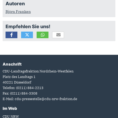
Autoren
Björn Franken
Empfehlen Sie uns!
Anschrift
Fußbereich
CDU-Landtagsfraktion Nordrhein-Westfalen
Platz des Landtags 1
40221
Düsseldorf
Telefon:
(0211) 884-2213
Fax:
(0211) 884-3308
E-Mail:
cdu-pressestelle@cdu-nrw-fraktion.de
Im Web
CDU NRW