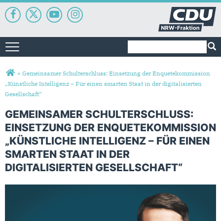
Suchformular
Suche
Toggle navigation
Sie sind hier
»
Gemeinsamer Schulterschluss: Einsetzung der Enquetekommission
„Künstliche Intelligenz – Für einen smarten Staat in der digitalisierten
Gesellschaft“
GEMEINSAMER SCHULTERSCHLUSS:
EINSETZUNG DER ENQUETEKOMMISSION
„KÜNSTLICHE INTELLIGENZ – FÜR EINEN
SMARTEN STAAT IN DER
DIGITALISIERTEN GESELLSCHAFT“