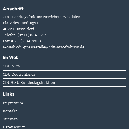
Anschrift
Fußbereich
CDU-Landtagsfraktion Nordrhein-Westfalen
Platz des Landtags 1
40221
Düsseldorf
Telefon:
(0211) 884-2213
Fax:
(0211) 884-3308
E-Mail:
cdu-pressestelle@cdu-nrw-fraktion.de
Im Web
CDU NRW
CDU Deutschlands
CDU/CSU Bundestagsfraktion
Links
Impressum
Kontakt
Sitemap
Datenschutz