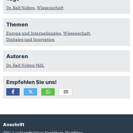
Dr. Ralf Nolten
,
Wissenschaft
Themen
Europa und Internationales
,
Wissenschaft
,
Digitales und Innovation
Autoren
Dr. Ralf Nolten MdL
Empfehlen Sie uns!
Anschrift
Fußbereich
CDU-Landtagsfraktion Nordrhein-Westfalen