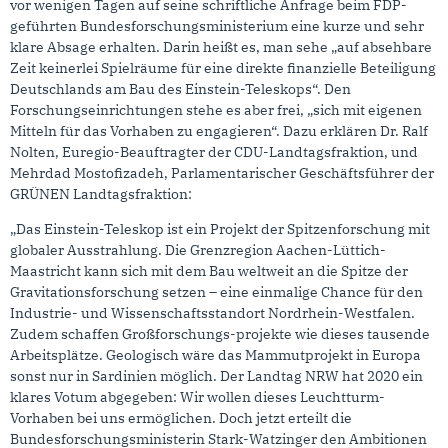
vor wenigen Tagen auf seine schriftliche Anfrage beim FDP-
geführten Bundesforschungsministerium eine kurze und sehr
klare Absage erhalten. Darin heißt es, man sehe „auf absehbare
Zeit keinerlei Spielräume für eine direkte finanzielle Beteiligung
Deutschlands am Bau des Einstein-Teleskops“. Den
Forschungseinrichtungen stehe es aber frei, „sich mit eigenen
Mitteln für das Vorhaben zu engagieren“. Dazu erklären Dr. Ralf
Nolten, Euregio-Beauftragter der CDU-Landtagsfraktion, und
Mehrdad Mostofizadeh, Parlamentarischer Geschäftsführer der
GRÜNEN Landtagsfraktion:
„Das Einstein-Teleskop ist ein Projekt der Spitzenforschung mit
globaler Ausstrahlung. Die Grenzregion Aachen-Lüttich-
Maastricht kann sich mit dem Bau weltweit an die Spitze der
Gravitationsforschung setzen – eine einmalige Chance für den
Industrie- und Wissenschaftsstandort Nordrhein-Westfalen.
Zudem schaffen Großforschungs-projekte wie dieses tausende
Arbeitsplätze. Geologisch wäre das Mammutprojekt in Europa
sonst nur in Sardinien möglich. Der Landtag NRW hat 2020 ein
klares Votum abgegeben: Wir wollen dieses Leuchtturm-
Vorhaben bei uns ermöglichen. Doch jetzt erteilt die
Bundesforschungsministerin Stark-Watzinger den Ambitionen