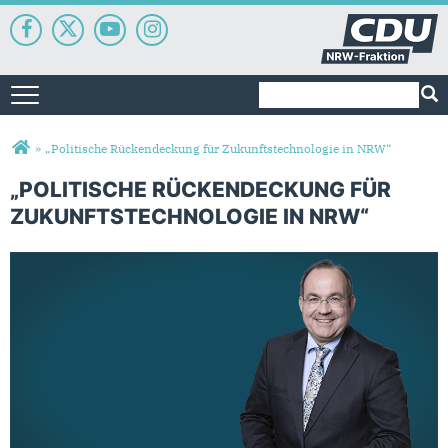
Suchformular
Suche
Toggle navigation
Sie sind hier
»
„Politische Rückendeckung für Zukunftstechnologie in NRW“
„POLITISCHE RÜCKENDECKUNG FÜR
ZUKUNFTSTECHNOLOGIE IN NRW“