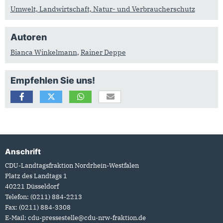
Umwelt, Landwirtschaft, Natur- und Verbraucherschutz
Autoren
Bianca Winkelmann
,
Rainer Deppe
Empfehlen Sie uns!
Anschrift
Fußbereich
CDU-Landtagsfraktion Nordrhein-Westfalen
Platz des Landtags 1
40221
Düsseldorf
Telefon:
(0211) 884-2213
Fax:
(0211) 884-3308
E-Mail:
cdu-pressestelle@cdu-nrw-fraktion.de