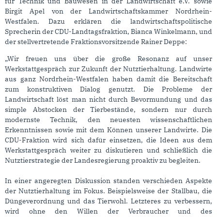
für Technik und Bauwesen in der Landwirtschaft e.V. sowie
Birgit Apel von der Landwirtschaftskammer Nordrhein-
Westfalen. Dazu erklären die landwirtschaftspolitische
Sprecherin der CDU-Landtagsfraktion, Bianca Winkelmann, und
der stellvertretende Fraktionsvorsitzende Rainer Deppe:
„Wir freuen uns über die große Resonanz auf unser
Werkstattgespräch zur Zukunft der Nutztierhaltung. Landwirte
aus ganz Nordrhein-Westfalen haben damit die Bereitschaft
zum konstruktiven Dialog genutzt. Die Probleme der
Landwirtschaft löst man nicht durch Bevormundung und das
simple Abstocken der Tierbestände, sondern nur durch
modernste Technik, den neuesten wissenschaftlichen
Erkenntnissen sowie mit dem Können unserer Landwirte. Die
CDU-Fraktion wird sich dafür einsetzen, die Ideen aus dem
Werkstattgespräch weiter zu diskutieren und schließlich die
Nutztierstrategie der Landesregierung proaktiv zu begleiten.
In einer angeregten Diskussion standen verschieden Aspekte
der Nutztierhaltung im Fokus. Beispielsweise der Stallbau, die
Düngeverordnung und das Tierwohl. Letzteres zu verbessern,
wird ohne den Willen der Verbraucher und des