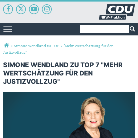
Suchformular
Suche
Toggle navigation
Sie sind hier
»
Simone Wendland zu TOP 7 "Mehr Wertschätzung für den
Justizvollzug"
SIMONE WENDLAND ZU TOP 7 "MEHR
WERTSCHÄTZUNG FÜR DEN
JUSTIZVOLLZUG"