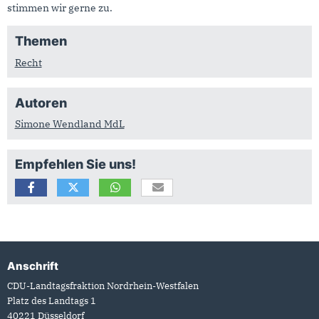
stimmen wir gerne zu.
Themen
Recht
Autoren
Simone Wendland MdL
Empfehlen Sie uns!
Anschrift
Fußbereich
CDU-Landtagsfraktion Nordrhein-Westfalen
Platz des Landtags 1
40221
Düsseldorf