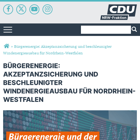
Suchformular
Suche
Toggle navigation
Sie sind hier
»
Bürgerenergie: Akzeptanzsicherung und beschleunigter
Windenergieausbau für Nordrhein-Westfalen
BÜRGERENERGIE:
AKZEPTANZSICHERUNG UND
BESCHLEUNIGTER
WINDENERGIEAUSBAU FÜR NORDRHEIN-
WESTFALEN