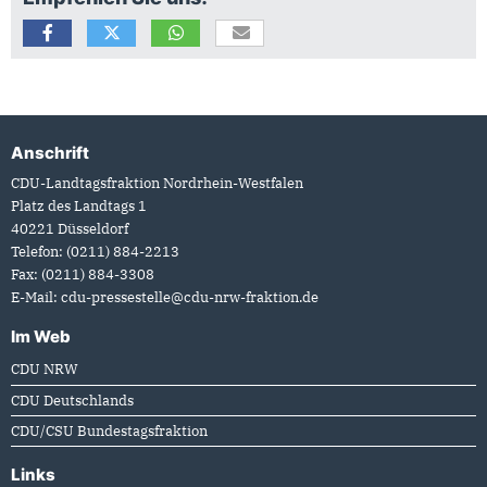
Anschrift
Fußbereich
CDU-Landtagsfraktion Nordrhein-Westfalen
Platz des Landtags 1
40221
Düsseldorf
Telefon:
(0211) 884-2213
Fax:
(0211) 884-3308
E-Mail:
cdu-pressestelle@cdu-nrw-fraktion.de
Im Web
CDU NRW
CDU Deutschlands
CDU/CSU Bundestagsfraktion
Links