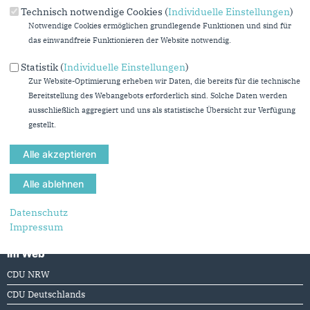
Technisch notwendige Cookies (
Individuelle Einstellungen
)
Notwendige Cookies ermöglichen grundlegende Funktionen und sind für
Originales Bild downloaden
das einwandfreie Funktionieren der Website notwendig.
« Zurück zur Galerie
Statistik (
Individuelle Einstellungen
)
Element 2 von 3
‹ Vorherige
|
Weiter »
Zur Website-Optimierung erheben wir Daten, die bereits für die technische
Bereitstellung des Webangebots erforderlich sind. Solche Daten werden
ausschließlich aggregiert und uns als statistische Übersicht zur Verfügung
gestellt.
Anschrift
Fußbereich
CDU-Landtagsfraktion Nordrhein-Westfalen
Platz des Landtags 1
40221
Düsseldorf
Telefon:
(0211) 884-2213
Datenschutz
Fax:
(0211) 884-3308
Impressum
E-Mail:
cdu-pressestelle@cdu-nrw-fraktion.de
Im Web
CDU NRW
CDU Deutschlands