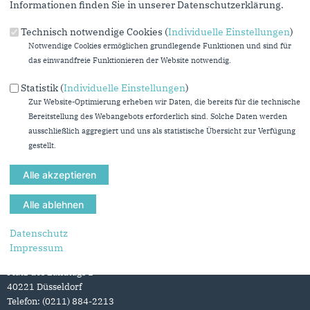
Informationen finden Sie in unserer Datenschutzerklärung.
Technisch notwendige Cookies (
Individuelle Einstellungen
)
Notwendige Cookies ermöglichen grundlegende Funktionen und sind für
das einwandfreie Funktionieren der Website notwendig.
Statistik (
Individuelle Einstellungen
)
Zur Website-Optimierung erheben wir Daten, die bereits für die technische
Bereitstellung des Webangebots erforderlich sind. Solche Daten werden
ausschließlich aggregiert und uns als statistische Übersicht zur Verfügung
gestellt.
Datenschutz
Anschrift
Fußbereich
Impressum
CDU-Landtagsfraktion Nordrhein-Westfalen
Platz des Landtags 1
40221
Düsseldorf
Telefon:
(0211) 884-2213