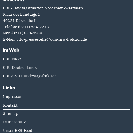
Fußbereich
CDU-Landtagsfraktion Nordrhein-Westfalen
Platz des Landtags 1
40221
Düsseldorf
Telefon:
(0211) 884-2213
Fax:
(0211) 884-3308
E-Mail:
cdu-pressestelle@cdu-nrw-fraktion.de
Im Web
CDU NRW
CDU Deutschlands
CDU/CSU Bundestagsfraktion
Links
Impressum
Kontakt
Sitemap
Datenschutz
Unser RSS-Feed