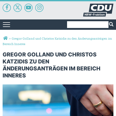
Suchformular
Suche
Toggle navigation
Sie sind hier
»
Gregor Golland und Christos Katzidis zu den Änderungsanträgen im
Bereich Inneres
GREGOR GOLLAND UND CHRISTOS
KATZIDIS ZU DEN
ÄNDERUNGSANTRÄGEN IM BEREICH
INNERES