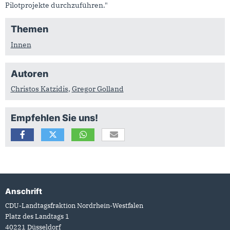
Pilotprojekte durchzuführen."
Themen
Innen
Autoren
Christos Katzidis
,
Gregor Golland
Empfehlen Sie uns!
Anschrift
Fußbereich
CDU-Landtagsfraktion Nordrhein-Westfalen
Platz des Landtags 1
40221
Düsseldorf