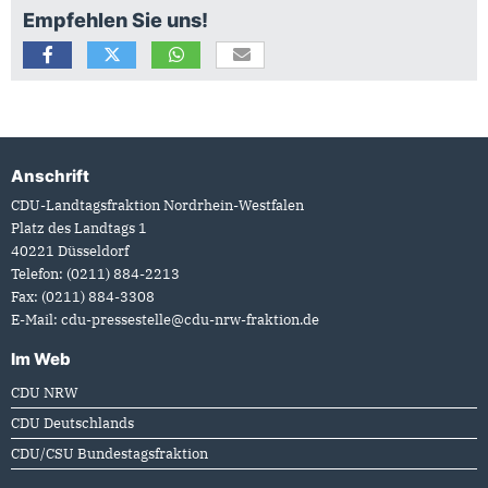
Empfehlen Sie uns!
Anschrift
Fußbereich
CDU-Landtagsfraktion Nordrhein-Westfalen
Platz des Landtags 1
40221
Düsseldorf
Telefon:
(0211) 884-2213
Fax:
(0211) 884-3308
E-Mail:
cdu-pressestelle@cdu-nrw-fraktion.de
Im Web
CDU NRW
CDU Deutschlands
CDU/CSU Bundestagsfraktion