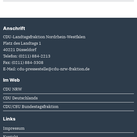
Anschrift
Fußbereich
CDU-Landtagsfraktion Nordrhein-Westfalen
Platz des Landtags 1
40221
Düsseldorf
Telefon:
(0211) 884-2213
Fax:
(0211) 884-3308
E-Mail:
cdu-pressestelle@cdu-nrw-fraktion.de
Im Web
CDU NRW
CDU Deutschlands
CDU/CSU Bundestagsfraktion
Links
Impressum
Kontakt