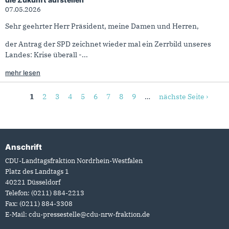
07.05.2026
Sehr geehrter Herr Präsident, meine Damen und Herren,
der Antrag der SPD zeichnet wieder mal ein Zerrbild unseres
Landes: Krise überall -...
mehr lesen
Seiten
1
2
3
4
5
6
7
8
9
…
nächste Seite ›
Anschrift
Fußbereich
CDU-Landtagsfraktion Nordrhein-Westfalen
Platz des Landtags 1
40221
Düsseldorf
Telefon:
(0211) 884-2213
Fax:
(0211) 884-3308
E-Mail:
cdu-pressestelle@cdu-nrw-fraktion.de