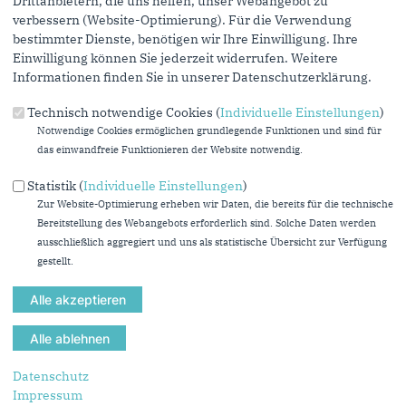
Drittanbietern, die uns helfen, unser Webangebot zu
verbessern (Website-Optimierung). Für die Verwendung
Arbeitskreis
bestimmter Dienste, benötigen wir Ihre Einwilligung. Ihre
Einwilligung können Sie jederzeit widerrufen. Weitere
A 01 Arbeit, Gesundheit u. Soziales
Informationen finden Sie in unserer Datenschutzerklärung.
NRW handelt beim Hitzeschutz: Schwarz-Grün setzt auf
Technisch notwendige Cookies (
Individuelle Einstellungen
)
konkrete Hilfe
Notwendige Cookies ermöglichen grundlegende Funktionen und sind für
15.07.2026
das einwandfreie Funktionieren der Website notwendig.
Dr. Jan Heinisch (CDU) und Mehrdad Mostofizadeh (Grüne) zur
AKS
Statistik (
Individuelle Einstellungen
)
Zur Website-Optimierung erheben wir Daten, die bereits für die technische
mehr lesen
Bereitstellung des Webangebots erforderlich sind. Solche Daten werden
ausschließlich aggregiert und uns als statistische Übersicht zur Verfügung
CDU und Grüne beantragen Aktuelle Stunde zum Hitzeschutz
gestellt.
in NRW
13.07.2026
Dr. Jan Heinisch (CDU) und Mehrdad Mostofizadeh (Grüne) zum
Hitzeschutz
mehr lesen
Datenschutz
Impressum