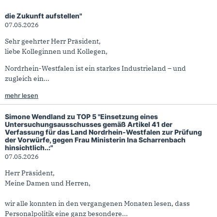
Daniel Hagemeier zu TOP 2 "Arbeitsplätze sichern,
Arbeitnehmende stärken, Transformation gestalten – NRW für
die Zukunft aufstellen"
07.05.2026
Sehr geehrter Herr Präsident,
liebe Kolleginnen und Kollegen,
Nordrhein-Westfalen ist ein starkes Industrieland – und
zugleich ein...
mehr lesen
Simone Wendland zu TOP 5 "Einsetzung eines
Untersuchungsausschusses gemäß Artikel 41 der
Verfassung für das Land Nordrhein-Westfalen zur Prüfung
der Vorwürfe, gegen Frau Ministerin Ina Scharrenbach
hinsichtlich..:"
07.05.2026
Herr Präsident,
Meine Damen und Herren,
wir alle konnten in den vergangenen Monaten lesen, dass
Personalpolitik eine ganz besondere...