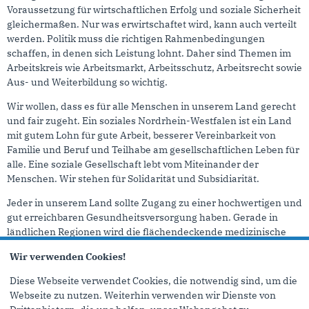
Voraussetzung für wirtschaftlichen Erfolg und soziale Sicherheit
gleichermaßen. Nur was erwirtschaftet wird, kann auch verteilt
werden. Politik muss die richtigen Rahmenbedingungen
schaffen, in denen sich Leistung lohnt. Daher sind Themen im
Arbeitskreis wie Arbeitsmarkt, Arbeitsschutz, Arbeitsrecht sowie
Aus- und Weiterbildung so wichtig.
Wir wollen, dass es für alle Menschen in unserem Land gerecht
und fair zugeht. Ein soziales Nordrhein-Westfalen ist ein Land
mit gutem Lohn für gute Arbeit, besserer Vereinbarkeit von
Familie und Beruf und Teilhabe am gesellschaftlichen Leben für
alle. Eine soziale Gesellschaft lebt vom Miteinander der
Menschen. Wir stehen für Solidarität und Subsidiarität.
Jeder in unserem Land sollte Zugang zu einer hochwertigen und
gut erreichbaren Gesundheitsversorgung haben. Gerade in
ländlichen Regionen wird die flächendeckende medizinische
Versorgung zunehmend schwieriger. Auf diese Frage müssen
Wir verwenden Cookies!
wir innovative Antworten finden, Konzepte weiterentwickeln
und schnell umsetzen. Damit alle Menschen am medizinischen
Diese Webseite verwendet Cookies, die notwendig sind, um die
Fortschritt teilhaben können, investieren wir erhebliche
Webseite zu nutzen. Weiterhin verwenden wir Dienste von
Summen in die Krankenhausinfrastruktur.