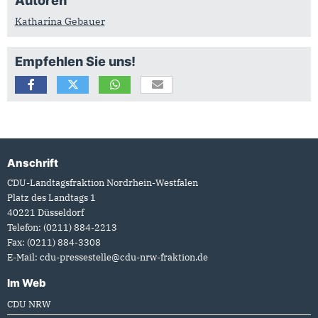
Autoren
Katharina Gebauer
Empfehlen Sie uns!
Anschrift
Fußbereich
CDU-Landtagsfraktion Nordrhein-Westfalen
Platz des Landtags 1
40221
Düsseldorf
Telefon:
(0211) 884-2213
Fax:
(0211) 884-3308
E-Mail:
cdu-pressestelle@cdu-nrw-fraktion.de
Im Web
CDU NRW