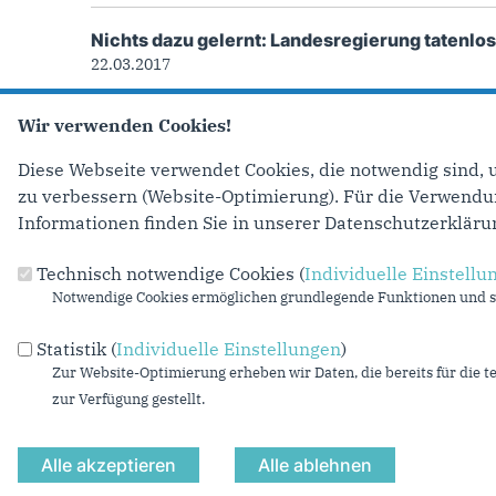
Nichts dazu gelernt: Landesregierung tatenlo
22.03.2017
Zur heutigen Sondersitzung des Unterausschu
Wir verwenden Cookies!
Düsseldorf...
Diese Webseite verwendet Cookies, die notwendig sind, 
mehr lesen
zu verbessern (Website-Optimierung). Für die Verwendung
Informationen finden Sie in unserer Datenschutzerkläru
Technisch notwendige Cookies (
Individuelle Einstellu
Anschrift
Fußbereich
Notwendige Cookies ermöglichen grundlegende Funktionen und si
CDU-Landtagsfraktion Nordrhein-Westfalen
Statistik (
Individuelle Einstellungen
)
Platz des Landtags 1
Zur Website-Optimierung erheben wir Daten, die bereits für die t
40221
Düsseldorf
zur Verfügung gestellt.
Telefon:
(0211) 884-2213
Fax:
(0211) 884-3308
E-Mail:
cdu-pressestelle@cdu-nrw-fraktion.de