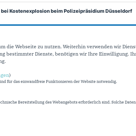
s bei Kostenexplosion beim Polizeipräsidium Düsseldorf
sses Landesbetriebe und Sondervermögen zur Kostenexplo
um die Webseite zu nutzen. Weiterhin verwenden wir Dienst
 bestimmter Dienste, benötigen wir Ihre Einwilligung. Ihr
ng.
ngen
)
Im Web
L
nd für das einwandfreie Funktionieren der Website notwendig.
CDU NRW
I
CDU Deutschlands
K
echnische Bereitstellung des Webangebots erforderlich sind. Solche Daten 
CDU/CSU Bundestagsfraktion
S
D
U