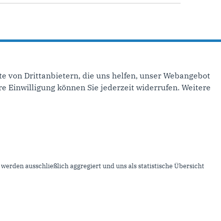
sion beim Umbau des Polizeipräsidiums
e von Drittanbietern, die uns helfen, unser Webangebot
e Einwilligung können Sie jederzeit widerrufen. Weitere
inks
mpressum
ontakt
werden ausschließlich aggregiert und uns als statistische Übersicht
itemap
atenschutz
nser RSS-Feed