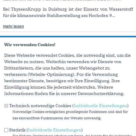
Bei ThyssenKrupp in Duisburg ist der Einsatz von Wasserstoff
für die klimaneutrale Stahlherstellung am Hochofen 9...
mehr lesen
Henning Rehbaum zur Anhörung zur
Energieversorgungsstrategie
Wir verwenden Cookies!
25.09.2019
Diese Webseite verwendet Cookies, die notwendig sind, um die
SICHERE STROMVERSORGUNG FÜR BÜRGER UND WIRTSCHAFT ZU
Webseite zu nutzen. Weiterhin verwenden wir Dienste von
JEDER SEKUNDE
Drittanbietern, die uns helfen, unser Webangebot zu
Auf Antrag der Fraktionen von CDU und FDP fand heute im
verbessern (Website-Optimierung). Für die Verwendung
Ausschuss für Wirtschaft, Energie und Landesplanung eine...
bestimmter Dienste, benötigen wir Ihre Einwilligung. Ihre
Einwilligung können Sie jederzeit widerrufen. Weitere
mehr lesen
Informationen finden Sie in unserer Datenschutzerklärung.
IGBCE-Vorsitzender Michael Vassiliadis zu Gast in der CDU-
Technisch notwendige Cookies (
Individuelle Einstellungen
)
Fraktion
Notwendige Cookies ermöglichen grundlegende Funktionen und sind für
24.09.2019
das einwandfreie Funktionieren der Website notwendig.
POLITIK GEHT NUR IM AUSGLEICH
Statistik (
Individuelle Einstellungen
)
Der Vorsitzende der Industriegewerkschaft Bergbau, Chemie,