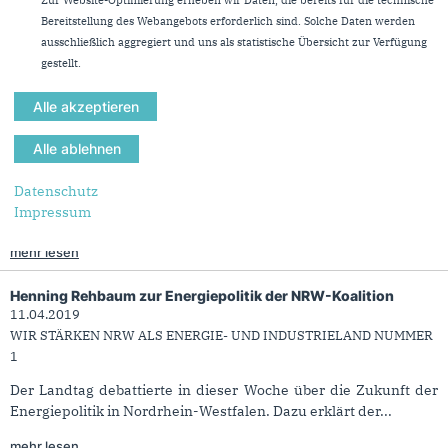
Energie, Michael Vassiliadis, war am Dienstag prominenter...
Zur Website-Optimierung erheben wir Daten, die bereits für die technische
Bereitstellung des Webangebots erforderlich sind. Solche Daten werden
mehr lesen
ausschließlich aggregiert und uns als statistische Übersicht zur Verfügung
gestellt.
Christian Untrieser zur Energieversorgungsstrategie NRW
10.07.2019
FORSCHUNG UND INNOVATIONEN SICHERN DIE
ENERGIEVERSORGUNG DER ZUKUNFT
In der heutigen Unterrichtung durch die Landesregierung
Datenschutz
wurde die Energieversorgungsstrategie für Nordrhein-
Impressum
Westfalen...
mehr lesen
Henning Rehbaum zur Energiepolitik der NRW-Koalition
11.04.2019
WIR STÄRKEN NRW ALS ENERGIE- UND INDUSTRIELAND NUMMER
1
Der Landtag debattierte in dieser Woche über die Zukunft der
Energiepolitik in Nordrhein-Westfalen. Dazu erklärt der...
mehr lesen