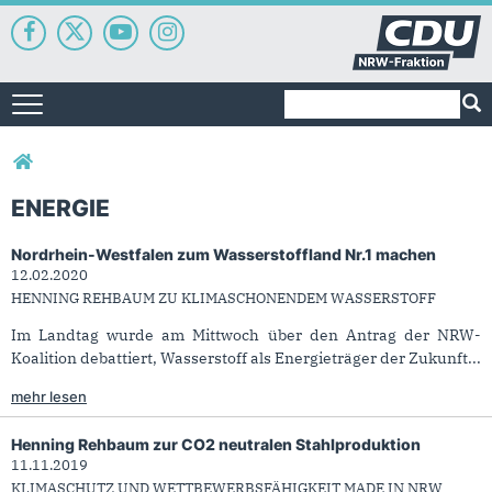
Suchformular
Suche
Toggle navigation
Sie sind hier
ENERGIE
Nordrhein-Westfalen zum Wasserstoffland Nr.1 machen
Energie
12.02.2020
HENNING REHBAUM ZU KLIMASCHONENDEM WASSERSTOFF
Im Landtag wurde am Mittwoch über den Antrag der NRW-
Koalition debattiert, Wasserstoff als Energieträger der Zukunft...
mehr lesen
Henning Rehbaum zur CO2 neutralen Stahlproduktion
11.11.2019
KLIMASCHUTZ UND WETTBEWERBSFÄHIGKEIT MADE IN NRW