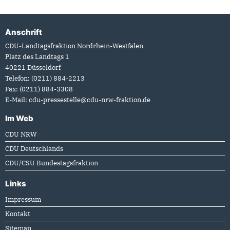
Anschrift
Fußbereich
CDU-Landtagsfraktion Nordrhein-Westfalen
Platz des Landtags 1
40221
Düsseldorf
Telefon:
(0211) 884-2213
Fax:
(0211) 884-3308
E-Mail:
cdu-pressestelle@cdu-nrw-fraktion.de
Im Web
CDU NRW
CDU Deutschlands
CDU/CSU Bundestagsfraktion
Links
Impressum
Kontakt
Sitemap