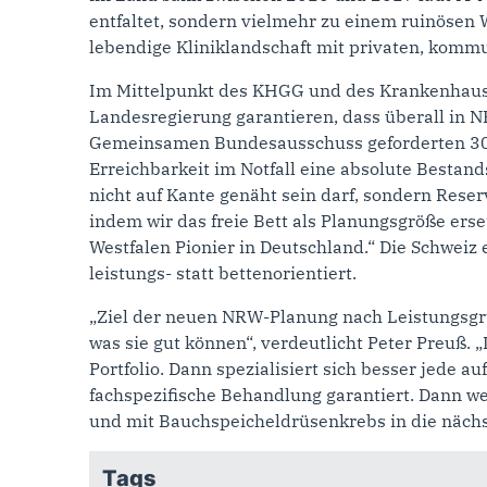
entfaltet, sondern vielmehr zu einem ruinösen 
lebendige Kliniklandschaft mit privaten, kommu
Im Mittelpunkt des KHGG und des Krankenhauspl
Landesregierung garantieren, dass überall in N
Gemeinsamen Bundesausschuss geforderten 30 M
Erreichbarkeit im Notfall eine absolute Bestand
nicht auf Kante genäht sein darf, sondern Reser
indem wir das freie Bett als Planungsgröße erse
Westfalen Pionier in Deutschland.“ Die Schweiz
leistungs- statt bettenorientiert.
„Ziel der neuen NRW-Planung nach Leistungsgr
was sie gut können“, verdeutlicht Peter Preuß.
Portfolio. Dann spezialisiert sich besser jede a
fachspezifische Behandlung garantiert. Dann wei
und mit Bauchspeicheldrüsenkrebs in die nächst
Tags