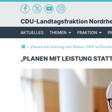
CDU-Landtagsfraktion Nordrh
AKTUELLES
THEMEN
FRAKTION
P
Sie sind hier
»
„Planen mit Leistung statt Betten: NRW ist Pionie
„PLANEN MIT LEISTUNG STATT