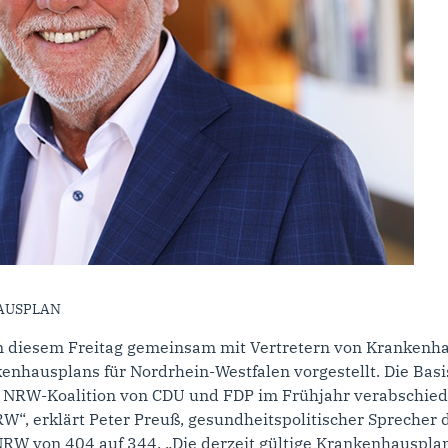
AUSPLAN
n diesem Freitag gemeinsam mit Vertretern von Krankenh
hausplans für Nordrhein-Westfalen vorgestellt. Die Basis 
NRW-Koalition von CDU und FDP im Frühjahr verabschiedet
RW“, erklärt Peter Preuß, gesundheitspolitischer Sprecher 
RW von 404 auf 344. „Die derzeit gültige Krankenhauspla