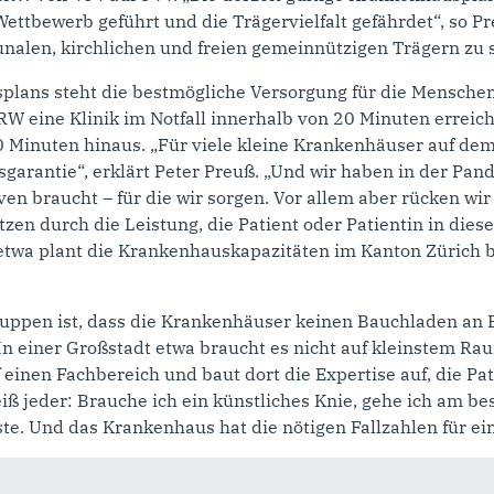
Wettbewerb geführt und die Trägervielfalt gefährdet“, so P
nalen, kirchlichen und freien gemeinnützigen Trägern zu s
ans steht die bestmögliche Versorgung für die Menschen 
RW eine Klinik im Notfall innerhalb von 20 Minuten erreich
inuten hinaus. „Für viele kleine Krankenhäuser auf dem 
sgarantie“, erklärt Peter Preuß. „Und wir haben in der Pa
ven braucht – für die wir sorgen. Vor allem aber rücken wir
tzen durch die Leistung, die Patient oder Patientin in die
 etwa plant die Krankenhauskapazitäten im Kanton Zürich be
uppen ist, dass die Krankenhäuser keinen Bauchladen an
 „In einer Großstadt etwa braucht es nicht auf kleinstem R
uf einen Fachbereich und baut dort die Expertise auf, die 
ß jeder: Brauche ich ein künstliches Knie, gehe ich am best
e. Und das Krankenhaus hat die nötigen Fallzahlen für eine