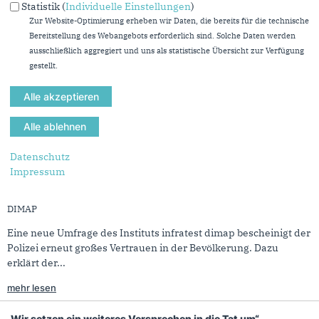
Weitere Wertschätzung der Arbeit unserer Polizei
Statistik (
Individuelle Einstellungen
)
07.08.2020
Zur Website-Optimierung erheben wir Daten, die bereits für die technische
CHRISTOS KATZIDIS ZU DEN LANGZEITARBEITSKONTEN FÜR DIE
Bereitstellung des Webangebots erforderlich sind. Solche Daten werden
POLIZEI
ausschließlich aggregiert und uns als statistische Übersicht zur Verfügung
gestellt.
Zur Ankündigung des NRW-Innenministers, jetzt
Langzeitarbeitskonten für die Polizei in Nordrhein-Westfalen
einführen zu wollen, erklärt der...
mehr lesen
Wir wollen und brauchen noch mehr Rückhalt für unsere
Datenschutz
Polizei
Impressum
05.08.2020
CHRISTOS KATZIDIS ZUR POLIZEI-UMFRAGE VON INFRATEST
DIMAP
Eine neue Umfrage des Instituts infratest dimap bescheinigt der
Polizei erneut großes Vertrauen in der Bevölkerung. Dazu
erklärt der...
mehr lesen
„Wir setzen ein weiteres Versprechen in die Tat um“