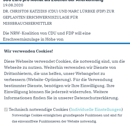
19.08.2020
DR. CHRISTOS KATZIDIS (CDU) UND MARC LÜRBKE (FDP) ZUR
GEPLANTEN ERSCHWERNISZULAGE FÜR
MISSBRAUCHSERMITTLER
Die NRW-Koalition von CDU und FDP will eine
Erschwerniszulage in Höhe von
300 Euro pro Monat für Ermittlerinnen und Ermittler, die in
Wir verwenden Cookies!
ihrer...
Diese Webseite verwendet Cookies, die notwendig sind, um die
mehr lesen
Webseite zu nutzen. Weiterhin verwenden wir Dienste von
Drittanbietern, die uns helfen, unser Webangebot zu
„Was hinter den Bildern steckt, muss aufgeklärt werden“
verbessern (Website-Optimierung). Für die Verwendung
17.08.2020
bestimmter Dienste, benötigen wir Ihre Einwilligung. Ihre
DR. CHRISTOS KATZIDIS ZUM POLIZEIEINSATZ IN DER
Einwilligung können Sie jederzeit widerrufen. Weitere
DÜSSELDORFER ALTSTADT
Informationen finden Sie in unserer Datenschutzerklärung.
Im Internet kursieren Bilder von einem Polizeieinsatz in der
Düsseldorfer Altstadt, bei dem Polizeibeamte einen 15-...
Technisch notwendige Cookies (
Individuelle Einstellungen
)
Notwendige Cookies ermöglichen grundlegende Funktionen und sind für
mehr lesen
das einwandfreie Funktionieren der Website notwendig.