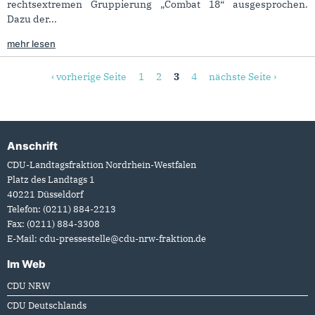
rechtsextremen Gruppierung „Combat 18“ ausgesprochen.
Dazu der...
mehr lesen
Seiten
‹ vorherige Seite
1
2
3
4
nächste Seite ›
Anschrift
Fußbereich
CDU-Landtagsfraktion Nordrhein-Westfalen
Platz des Landtags 1
40221
Düsseldorf
Telefon:
(0211) 884-2213
Fax:
(0211) 884-3308
E-Mail:
cdu-pressestelle@cdu-nrw-fraktion.de
Im Web
CDU NRW
CDU Deutschlands