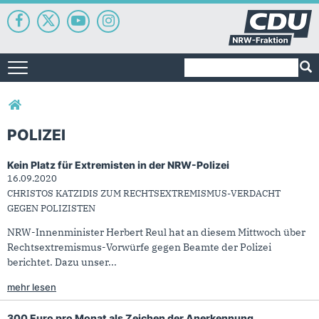
Suchformular
Suche
Toggle navigation
Sie sind hier
POLIZEI
Kein Platz für Extremisten in der NRW-Polizei
Polizei
16.09.2020
CHRISTOS KATZIDIS ZUM RECHTSEXTREMISMUS-VERDACHT
GEGEN POLIZISTEN
NRW-Innenminister Herbert Reul hat an diesem Mittwoch über
Rechtsextremismus-Vorwürfe gegen Beamte der Polizei
berichtet. Dazu unser...
mehr lesen
300 Euro pro Monat als Zeichen der Anerkennung