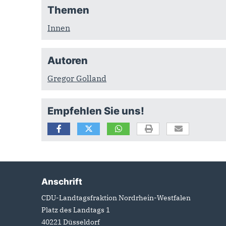
Themen
Innen
Autoren
Gregor Golland
Empfehlen Sie uns!
Anschrift
Fußbereich
CDU-Landtagsfraktion Nordrhein-Westfalen
Platz des Landtags 1
40221
Düsseldorf