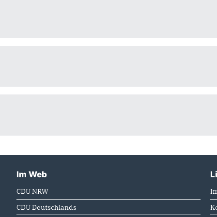
Im Web
L
CDU NRW
I
CDU Deutschlands
K