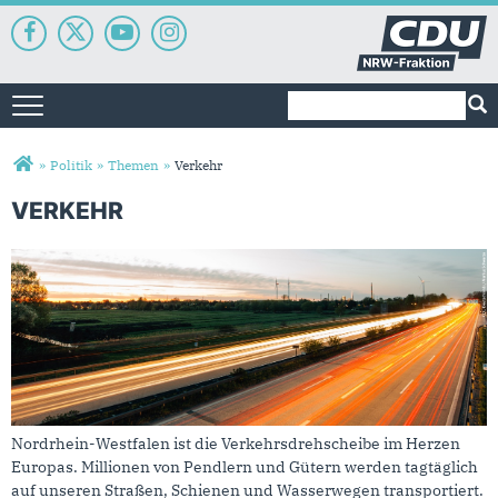
Suchformular
Suche
Toggle navigation
Sie sind hier
»
Politik
»
Themen
»
Verkehr
VERKEHR
Verkehr
Nordrhein-Westfalen ist die Verkehrsdrehscheibe im Herzen
Europas. Millionen von Pendlern und Gütern werden tagtäglich
auf unseren Straßen, Schienen und Wasserwegen transportiert.