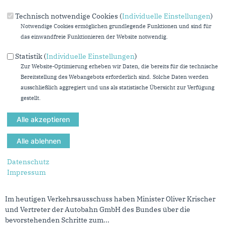
der nahende Advent bringt für viele von uns...
Technisch notwendige Cookies (
Individuelle Einstellungen
)
mehr lesen
Notwendige Cookies ermöglichen grundlegende Funktionen und sind für
das einwandfreie Funktionieren der Website notwendig.
Wir machen das NRW-Schienennetz robuster
03.11.2022
Statistik (
Individuelle Einstellungen
)
OLIVER KRAUSS (CDU) UND INA BESCHE-KRASTL (GRÜNE) ZUR I
Zur Website-Optimierung erheben wir Daten, die bereits für die technische
NITIATIVE FÜR EINEN VERLÄSSLICHEN S
Bereitstellung des Webangebots erforderlich sind. Solche Daten werden
CHIENENPERSONENNAHVERKEHR IN NRW
ausschließlich aggregiert und uns als statistische Übersicht zur Verfügung
gestellt.
Die schwarz-grüne Zukunftskoalition hat am heutigen
Donnerstag einen Antrag im Landtag eingebracht mit dem Ziel,
den Schienenpersonennahverkehr (...
mehr lesen
Datenschutz
SPD stellt Parteipolitik über Sorgen der Menschen
27.10.2022
Impressum
OLIVER KRAUSS ZUR A45-TALBRÜCKE
Im heutigen Verkehrsausschuss haben Minister Oliver Krischer
und Vertreter der Autobahn GmbH des Bundes über die
bevorstehenden Schritte zum...