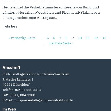
Heute endet die Verkehrsministerkonferenz von Bund und
Ländern. Nordrhein-Westfalen und Rheinland-Pfalz haben
einen gemeinsamen Antrag zur...
mehr lesen
Seiten
‹ vorherige Seite
…
5
6
7
8
9
10
11
12
13
…
nächste Seite ›
Anschrift
Fußbereich
CDU-Landtagsfraktion Nordrhein-Westfalen
Platz des Landtags 1
40221
Düsseldorf
Telefon:
(0211) 884-2213
Fax:
(0211) 884-3308
E-Mail:
cdu-pressestelle@cdu-nrw-fraktion.de
Im Web