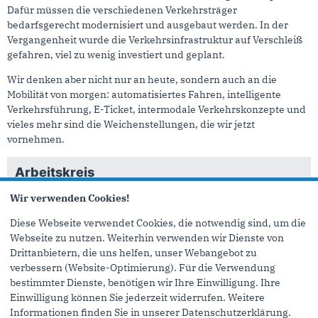
Dafür müssen die verschiedenen Verkehrsträger
bedarfsgerecht modernisiert und ausgebaut werden. In der
Vergangenheit wurde die Verkehrsinfrastruktur auf Verschleiß
gefahren, viel zu wenig investiert und geplant.
Wir denken aber nicht nur an heute, sondern auch an die
Mobilität von morgen: automatisiertes Fahren, intelligente
Verkehrsführung, E-Ticket, intermodale Verkehrskonzepte und
vieles mehr sind die Weichenstellungen, die wir jetzt
vornehmen.
Arbeitskreis
A 11 Verkehr
Wir verwenden Cookies!
Diese Webseite verwendet Cookies, die notwendig sind, um die
Daniel Scheen-Pauls zu „Die schwarz-grüne Landesregierung
muss digitale KFZ-Zulassungen endlich flächendeckend in
Webseite zu nutzen. Weiterhin verwenden wir Dienste von
Nordrhein-Westfalen ermöglichen“
Drittanbietern, die uns helfen, unser Webangebot zu
23.11.2022
verbessern (Website-Optimierung). Für die Verwendung
bestimmter Dienste, benötigen wir Ihre Einwilligung. Ihre
Sehr geehrte Frau Präsidentin / sehr geehrter Herr Präsident,
Einwilligung können Sie jederzeit widerrufen. Weitere
liebe Kolleginnen und Kollegen,
Informationen finden Sie in unserer Datenschutzerklärung.