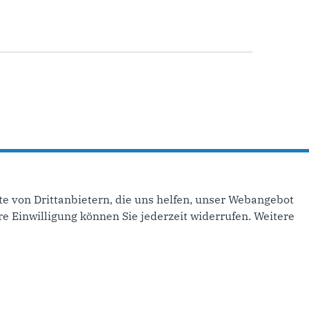
e von Drittanbietern, die uns helfen, unser Webangebot
e Seite ›
e Einwilligung können Sie jederzeit widerrufen. Weitere
inks
mpressum