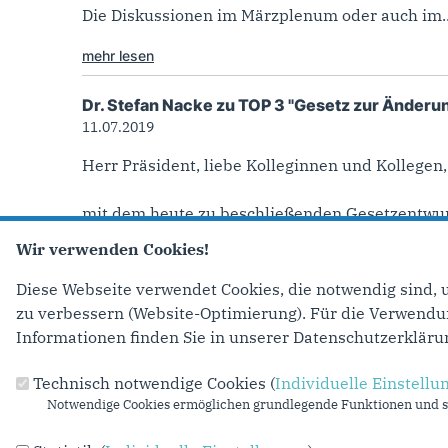
Die Diskussionen im Märzplenum oder auch im..
mehr lesen
Dr. Stefan Nacke zu TOP 3 "Gesetz zur Änder
11.07.2019
Herr Präsident, liebe Kolleginnen und Kollegen,
mit dem heute zu beschließenden Gesetzentwurf
Wir verwenden Cookies!
mehr lesen
Diese Webseite verwendet Cookies, die notwendig sind, 
Seiten
‹ vorher
zu verbessern (Website-Optimierung). Für die Verwendung
Informationen finden Sie in unserer Datenschutzerkläru
Technisch notwendige Cookies (
Individuelle Einstellu
Anschrift
Fußbereich
Notwendige Cookies ermöglichen grundlegende Funktionen und si
CDU-Landtagsfraktion Nordrhein-Westfalen