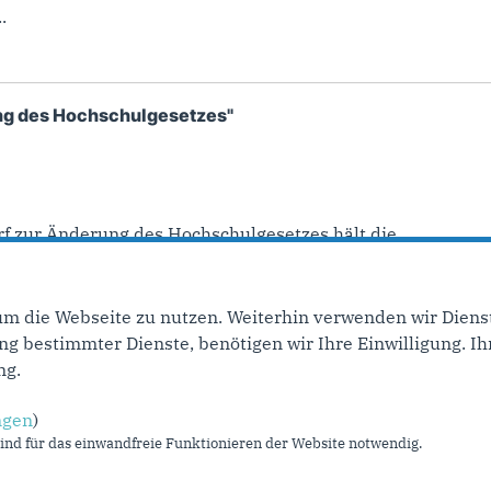
.
ung des Hochschulgesetzes"
 zur Änderung des Hochschulgesetzes hält die...
um die Webseite zu nutzen. Weiterhin verwenden wir Dienst
ige Seite
…
2
3
4
5
6
7
8
9
10
nächst
 bestimmter Dienste, benötigen wir Ihre Einwilligung. Ihr
ng.
ngen
)
Im Web
L
nd für das einwandfreie Funktionieren der Website notwendig.
CDU NRW
I