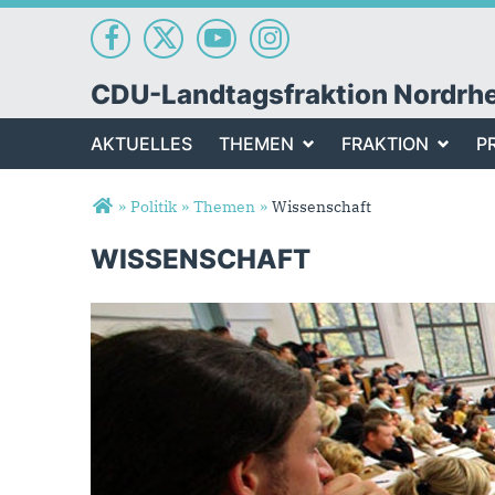
CDU-Landtagsfraktion Nordrh
AKTUELLES
THEMEN
FRAKTION
P
Sie sind hier
»
Politik
»
Themen
»
Wissenschaft
WISSENSCHAFT
Wissenschaft