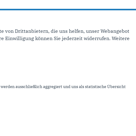
e von Drittanbietern, die uns helfen, unser Webangebot
ste Seite ›
e Einwilligung können Sie jederzeit widerrufen. Weitere
inks
mpressum
ontakt
werden ausschließlich aggregiert und uns als statistische Übersicht
itemap
atenschutz
nser RSS-Feed