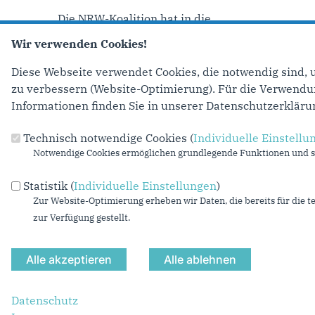
Die NRW-Koalition hat in die...
Wir verwenden Cookies!
mehr lesen
Diese Webseite verwendet Cookies, die notwendig sind, 
Seiten
‹ vorherig
zu verbessern (Website-Optimierung). Für die Verwendung
Informationen finden Sie in unserer Datenschutzerkläru
Technisch notwendige Cookies (
Individuelle Einstellu
Anschrift
Fußbereich
Notwendige Cookies ermöglichen grundlegende Funktionen und si
CDU-Landtagsfraktion Nordrhein-Westfalen
Statistik (
Individuelle Einstellungen
)
Platz des Landtags 1
Zur Website-Optimierung erheben wir Daten, die bereits für die t
40221
Düsseldorf
zur Verfügung gestellt.
Telefon:
(0211) 884-2213
Fax:
(0211) 884-3308
E-Mail:
cdu-pressestelle@cdu-nrw-fraktion.de
Datenschutz