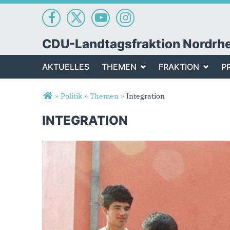
CDU-Landtagsfraktion Nordrh
AKTUELLES
THEMEN
FRAKTION
P
Sie sind hier
»
Politik
»
Themen
»
Integration
INTEGRATION
Integration