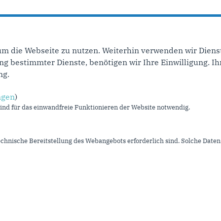
um die Webseite zu nutzen. Weiterhin verwenden wir Dienst
e Seite
…
5
6
7
8
9
10
11
12
13
näch
 bestimmter Dienste, benötigen wir Ihre Einwilligung. Ihr
ng.
ngen
)
Im Web
L
nd für das einwandfreie Funktionieren der Website notwendig.
CDU NRW
I
CDU Deutschlands
K
echnische Bereitstellung des Webangebots erforderlich sind. Solche Daten 
CDU/CSU Bundestagsfraktion
S
D
U