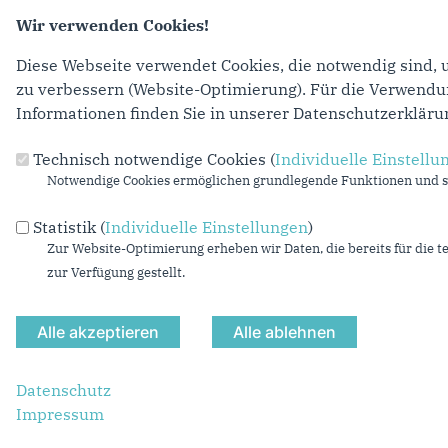
Wir verwenden Cookies!
mehr lesen
Diese Webseite verwendet Cookies, die notwendig sind, 
Seiten
‹ vorhe
zu verbessern (Website-Optimierung). Für die Verwendung
Informationen finden Sie in unserer Datenschutzerkläru
Technisch notwendige Cookies (
Individuelle Einstellu
Anschrift
Fußbereich
Notwendige Cookies ermöglichen grundlegende Funktionen und si
CDU-Landtagsfraktion Nordrhein-Westfalen
Statistik (
Individuelle Einstellungen
)
Platz des Landtags 1
Zur Website-Optimierung erheben wir Daten, die bereits für die t
40221
Düsseldorf
zur Verfügung gestellt.
Telefon:
(0211) 884-2213
Fax:
(0211) 884-3308
E-Mail:
cdu-pressestelle@cdu-nrw-fraktion.de
Datenschutz
Impressum
©2026 CDU-Landtagsfraktion Nordrhein-Westfalen