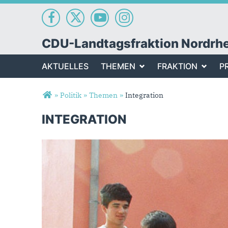
CDU-Landtagsfraktion Nordrh
AKTUELLES
THEMEN
FRAKTION
P
Sie sind hier
»
Politik
»
Themen
»
Integration
INTEGRATION
Integration