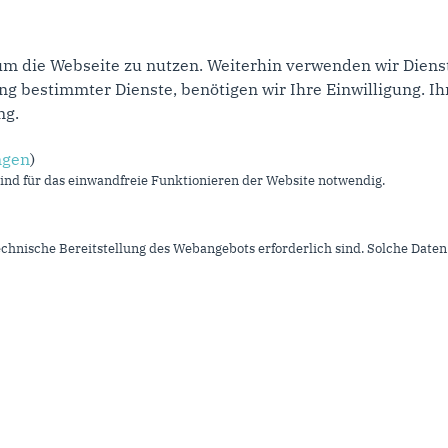
um die Webseite zu nutzen. Weiterhin verwenden wir Dienst
rige Seite
1
2
3
4
5
6
7
8
9
…
nächste
 bestimmter Dienste, benötigen wir Ihre Einwilligung. Ihr
ng.
ngen
)
Im Web
L
nd für das einwandfreie Funktionieren der Website notwendig.
CDU NRW
I
CDU Deutschlands
K
echnische Bereitstellung des Webangebots erforderlich sind. Solche Daten 
CDU/CSU Bundestagsfraktion
S
D
U