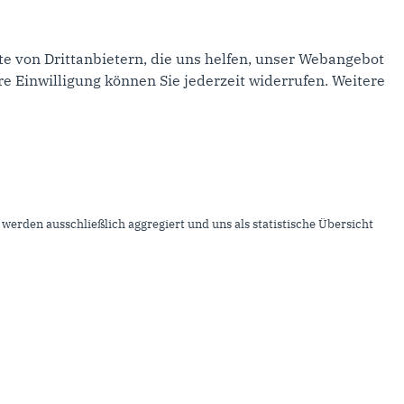
e von Drittanbietern, die uns helfen, unser Webangebot
 Seite ›
e Einwilligung können Sie jederzeit widerrufen. Weitere
inks
mpressum
ontakt
werden ausschließlich aggregiert und uns als statistische Übersicht
itemap
atenschutz
nser RSS-Feed