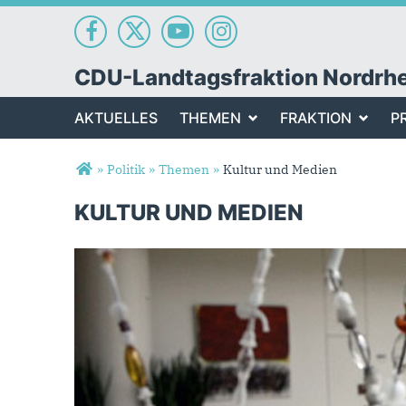
CDU-Landtagsfraktion Nordrh
AKTUELLES
THEMEN
FRAKTION
P
Sie sind hier
»
Politik
»
Themen
»
Kultur und Medien
KULTUR UND MEDIEN
Kultur und Medien