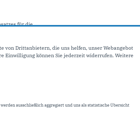
tzes für die...
e von Drittanbietern, die uns helfen, unser Webangebot
ste Seite ›
e Einwilligung können Sie jederzeit widerrufen. Weitere
inks
mpressum
ontakt
werden ausschließlich aggregiert und uns als statistische Übersicht
itemap
atenschutz
nser RSS-Feed