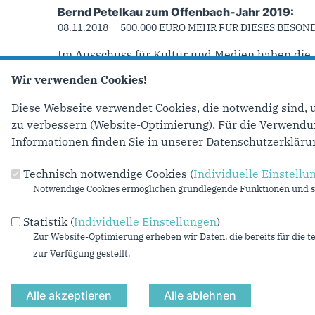
Bernd Petelkau zum Offenbach-Jahr 2019:
08.11.2018
500.000 EURO MEHR FÜR DIESES BESON
Im Ausschuss für Kultur und Medien haben die 
Wir verwenden Cookies!
mehr lesen
Diese Webseite verwendet Cookies, die notwendig sind, 
Seiten
‹ vorherig
zu verbessern (Website-Optimierung). Für die Verwendung
Informationen finden Sie in unserer Datenschutzerkläru
Technisch notwendige Cookies (
Individuelle Einstellu
Anschrift
Fußbereich
Notwendige Cookies ermöglichen grundlegende Funktionen und si
CDU-Landtagsfraktion Nordrhein-Westfalen
Statistik (
Individuelle Einstellungen
)
Platz des Landtags 1
Zur Website-Optimierung erheben wir Daten, die bereits für die t
40221
Düsseldorf
zur Verfügung gestellt.
Telefon:
(0211) 884-2213
Fax:
(0211) 884-3308
E-Mail:
cdu-pressestelle@cdu-nrw-fraktion.de