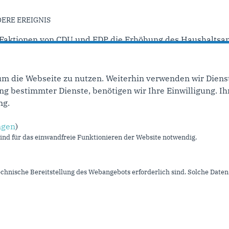
DERE EREIGNIS
Faktionen von CDU und FDP die Erhöhung des Haushaltsansa
um die Webseite zu nutzen. Weiterhin verwenden wir Dienst
e Seite
…
5
6
7
8
9
10
11
12
13
näch
 bestimmter Dienste, benötigen wir Ihre Einwilligung. Ihr
ng.
ngen
)
Im Web
L
nd für das einwandfreie Funktionieren der Website notwendig.
CDU NRW
I
CDU Deutschlands
K
echnische Bereitstellung des Webangebots erforderlich sind. Solche Daten 
CDU/CSU Bundestagsfraktion
S
D
U