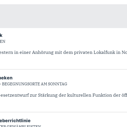
nk
HEN
estern in einer Anhörung mit dem privaten Lokalfunk in Nor
theken
 – BEGEGNUNGSORTE AM SONNTAG
etzentwurf zur Stärkung der kulturellen Funktion der öffe
eberrichtlinie
TER GEWÄHRLEISTEN