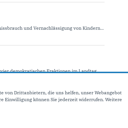
missbrauch und Vernachlässigung von Kindern...
 vier demokratischen Fraktionen im Landtag...
e von Drittanbietern, die uns helfen, unser Webangebot
nächste Seite ›
e Einwilligung können Sie jederzeit widerrufen. Weitere
inks