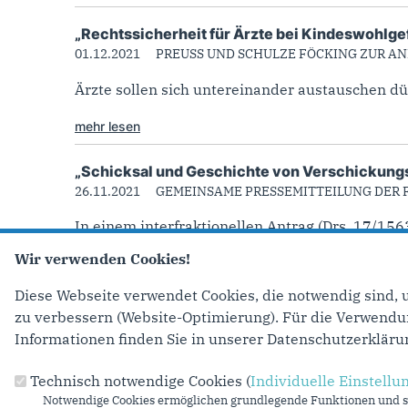
„Rechtssicherheit für Ärzte bei Kindeswohlg
01.12.2021
PREUSS UND SCHULZE FÖCKING ZUR A
Ärzte sollen sich untereinander austauschen d
mehr lesen
„Schicksal und Geschichte von Verschickungs
26.11.2021
GEMEINSAME PRESSEMITTEILUNG DER F
In einem interfraktionellen Antrag (Drs. 17/15
Wir verwenden Cookies!
mehr lesen
Diese Webseite verwendet Cookies, die notwendig sind, 
Seiten
‹ vorherige Se
zu verbessern (Website-Optimierung). Für die Verwendung
Informationen finden Sie in unserer Datenschutzerkläru
Technisch notwendige Cookies (
Individuelle Einstellu
Anschrift
Fußbereich
Notwendige Cookies ermöglichen grundlegende Funktionen und si