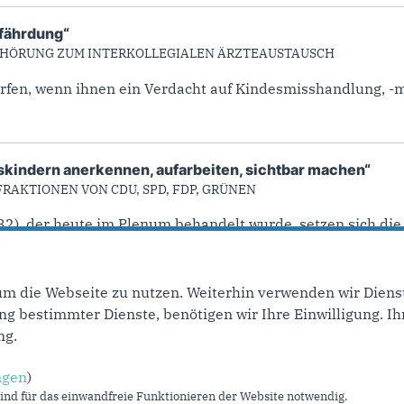
efährdung“
NHÖRUNG ZUM INTERKOLLEGIALEN ÄRZTEAUSTAUSCH
ürfen, wenn ihnen ein Verdacht auf Kindesmisshandlung, -
kindern anerkennen, aufarbeiten, sichtbar machen“
RAKTIONEN VON CDU, SPD, FDP, GRÜNEN
632), der heute im Plenum behandelt wurde, setzen sich die
um die Webseite zu nutzen. Weiterhin verwenden wir Dienst
ite
…
8
9
10
11
12
13
14
15
16
…
 bestimmter Dienste, benötigen wir Ihre Einwilligung. Ihr
ng.
ngen
)
Im Web
L
nd für das einwandfreie Funktionieren der Website notwendig.