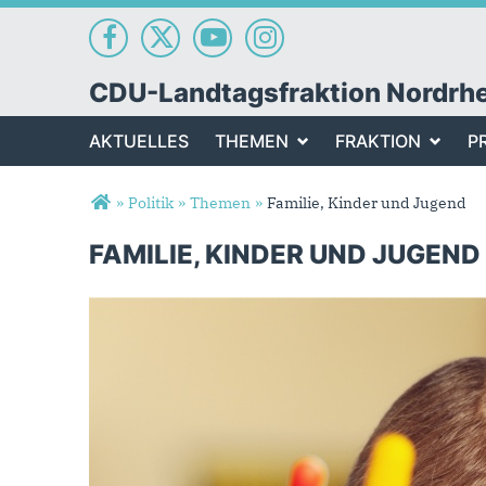
CDU-Landtagsfraktion Nordrh
AKTUELLES
THEMEN
FRAKTION
P
Sie sind hier
»
Politik
»
Themen
»
Familie, Kinder und Jugend
FAMILIE, KINDER UND JUGEND
Familie, Kinder und Jugend