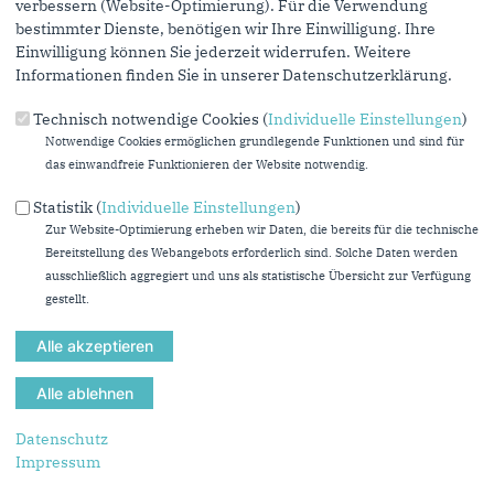
verbessern (Website-Optimierung). Für die Verwendung
Sehr geehrte Herr Präsident,
bestimmter Dienste, benötigen wir Ihre Einwilligung. Ihre
meine Damen und Herren.
Einwilligung können Sie jederzeit widerrufen. Weitere
Es ist jetzt schon mehrfach heute angesprochen. Ja, die
Informationen finden Sie in unserer Datenschutzerklärung.
Einigung der Mitgliedstaaten...
Technisch notwendige Cookies (
Individuelle Einstellungen
)
mehr lesen
Notwendige Cookies ermöglichen grundlegende Funktionen und sind für
das einwandfreie Funktionieren der Website notwendig.
Gregor Golland zu TOP 5 „Gemeinsames Europäisches
Asylsystem jetzt umsetzen –Nordrhein-Westfalen muss die
Statistik (
Individuelle Einstellungen
)
Vereinbarung des Ministerrats unterstützen
Zur Website-Optimierung erheben wir Daten, die bereits für die technische
16.06.2023
Bereitstellung des Webangebots erforderlich sind. Solche Daten werden
Sehr geehrter Herr Präsident,
ausschließlich aggregiert und uns als statistische Übersicht zur Verfügung
meine sehr verehrten Damen und Herren,
gestellt.
liebe Kolleginnen und Kollegen,
um es mit den Worten unseres...
mehr lesen
Heike Wermer zu Top 8 "Dritte Orte in Nordrhein-Westfalen –
Datenschutz
Raum für kulturelle Begegnung schaffen"
Impressum
15.06.2023