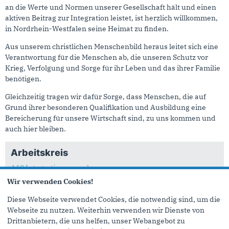
an die Werte und Normen unserer Gesellschaft hält und einen
aktiven Beitrag zur Integration leistet, ist herzlich willkommen,
in Nordrhein-Westfalen seine Heimat zu finden.
Aus unserem christlichen Menschenbild heraus leitet sich eine
Verantwortung für die Menschen ab, die unseren Schutz vor
Krieg, Verfolgung und Sorge für ihr Leben und das ihrer Familie
benötigen.
Gleichzeitig tragen wir dafür Sorge, dass Menschen, die auf
Grund ihrer besonderen Qualifikation und Ausbildung eine
Bereicherung für unsere Wirtschaft sind, zu uns kommen und
auch hier bleiben.
Arbeitskreis
A19 Integrationsausschuss
Wir verwenden Cookies!
Dietmar Panske zu TOP 5 "Gemeinsames Europäisches
Asylsystem jetzt umsetzen – Nordrhein-Westfalen muss die
Diese Webseite verwendet Cookies, die notwendig sind, um die
Vereinbarung des Ministerrats unterstützen"
Webseite zu nutzen. Weiterhin verwenden wir Dienste von
16.06.2023
Drittanbietern, die uns helfen, unser Webangebot zu