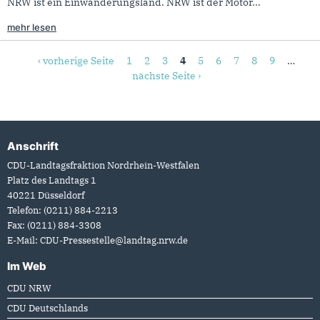
NRW ist ein Einwanderungsland. NRW ist der Motor...
mehr lesen
Seiten
‹ vorherige Seite
1
2
3
4
5
6
7
8
9
…
nächste Seite ›
Anschrift
Fußbereich
CDU-Landtagsfraktion Nordrhein-Westfalen
Platz des Landtags 1
40221
Düsseldorf
Telefon:
(0211) 884-2213
Fax:
(0211) 884-3308
E-Mail:
CDU-Pressestelle@landtag.nrw.de
Im Web
CDU NRW
CDU Deutschlands